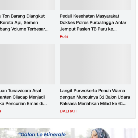
u Ton Barang Diangkut
Peduli Kesehatan Masyarakat
Kereta Api, Semen
Dokkes Polres Purbalingga Antar
ang Volume Terbesar
Jemput Pasien TB Paru ke
n Barang KAI Daop 5
Puskesmas
H
Polri
rto pada Semester 1
026
an Tunawicara Asal
Langit Purwokerto Penuh Warna
nten Cilacap Menjadi
dengan Munculnya 31 Balon Udara
ka Pencurian Emas di
Raksasa Meriahkan Milad ke 61
ngga
UMP Sedot Ribuan Warga
a
DAERAH