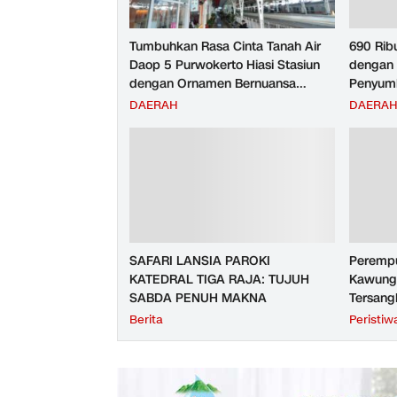
Tumbuhkan Rasa Cinta Tanah Air
690 Rib
Daop 5 Purwokerto Hiasi Stasiun
dengan 
dengan Ornamen Bernuansa
Penyumb
Merah Putih
Angkuta
DAERAH
DAERA
Purwoke
Tahun 2
SAFARI LANSIA PAROKI
Perempu
KATEDRAL TIGA RAJA: TUJUH
Kawunga
SABDA PENUH MAKNA
Tersang
Purbali
Berita
Peristiw