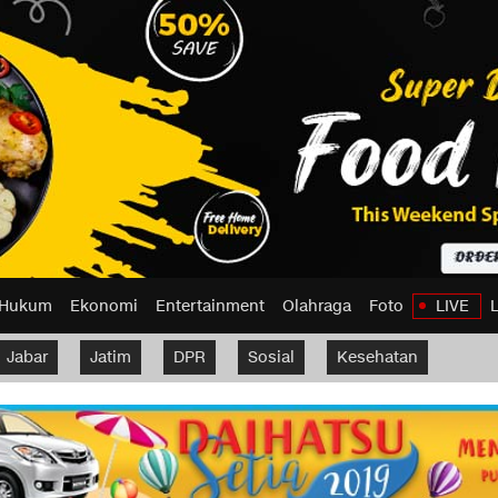
Hukum
Ekonomi
Entertainment
Olahraga
Foto
LIVE
Jabar
Jatim
DPR
Sosial
Kesehatan