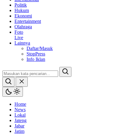
Politik
Hukum
Ekonomi
Entertainment
Olahraga
Foto
Live
Lainnya
Daftar/Masuk
StopPress
Info Iklan
Home
News
Lokal
Jateng
Jabar
Jatim