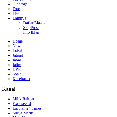
Olahraga
Foto
Live
Lainnya
Daftar/Masuk
StopPress
Info Iklan
Home
News
Lokal
Jateng
Jabar
Jatim
DPR
Sosial
Kesehatan
Kanal
Milik Rakyat
Exposee.id
Liputan 24 Times
Surya Media