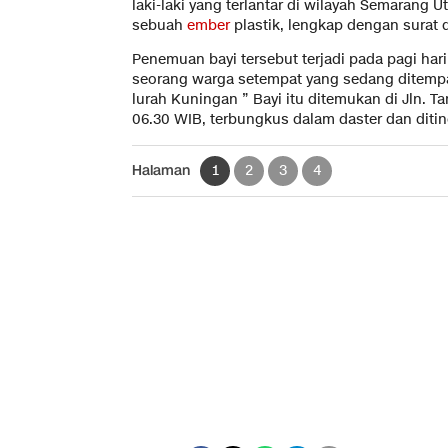
laki-laki yang terlantar di wilayah Semarang 
sebuah
ember
plastik, lengkap dengan surat 
Penemuan bayi tersebut terjadi pada pagi hari i
seorang warga setempat yang sedang ditempa
lurah Kuningan ” Bayi itu ditemukan di Jln. Ta
06.30 WIB, terbungkus dalam daster dan ditin
Halaman
1
2
3
4