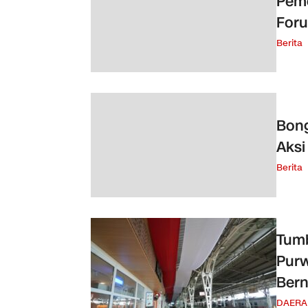
Peme
For
Berita
Bong
Aksi
Berita
Tumb
Purw
Bern
DAERA