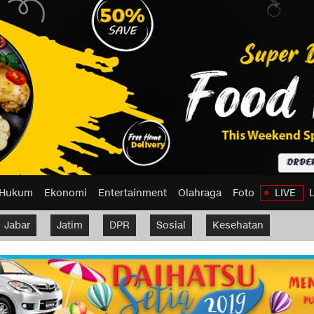
Hukum
Ekonomi
Entertainment
Olahraga
Foto
LIVE
Jabar
Jatim
DPR
Sosial
Kesehatan