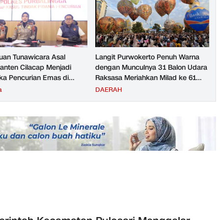
an Tunawicara Asal
Langit Purwokerto Penuh Warna
nten Cilacap Menjadi
dengan Munculnya 31 Balon Udara
ka Pencurian Emas di
Raksasa Meriahkan Milad ke 61
ngga
UMP Sedot Ribuan Warga
a
DAERAH