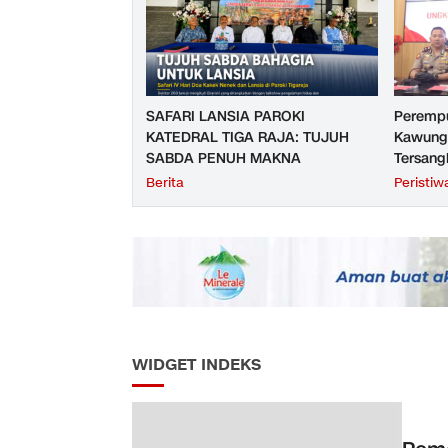
SAFARI LANSIA PAROKI
Perempu
KATEDRAL TIGA RAJA: TUJUH
Kawunga
SABDA PENUH MAKNA
Tersang
Purbali
Berita
Peristiw
WIDGET INDEKS