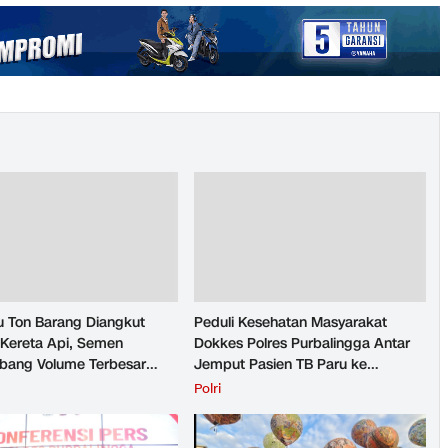
u Ton Barang Diangkut
Peduli Kesehatan Masyarakat
Kereta Api, Semen
Dokkes Polres Purbalingga Antar
ang Volume Terbesar
Jemput Pasien TB Paru ke
n Barang KAI Daop 5
Puskesmas
H
Polri
rto pada Semester 1
026