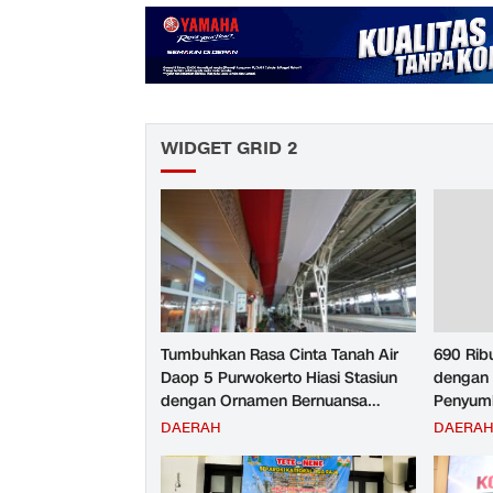
WIDGET GRID 2
Tumbuhkan Rasa Cinta Tanah Air
690 Rib
Daop 5 Purwokerto Hiasi Stasiun
dengan 
dengan Ornamen Bernuansa
Penyumb
Merah Putih
Angkuta
DAERAH
DAERA
Purwoke
Tahun 2