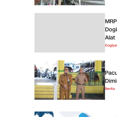
MRP
Dogi
Alat
Dogiya
Pacu
Dimi
Berita