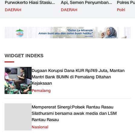
Purwokerto Hiasi Stasiun
Api, Semen Penyumbang
Polres P
dengan Ornamen
Volume Terbesar
Jemput P
DAERAH
DAERAH
Polri
Bernuansa Merah Putih
Angkutan Barang KAI
ke Pusk
Daop 5 Purwokerto pada
Semester 1 Tahun 2026
WIDGET INDEKS
Dugaan Korupsi Dana KUR Rp749 Juta, Mantan
Mantri Bank BUMN di Pemalang Ditahan
Kejaksaan
Pemalang
Mempererat Sinergi:Polsek Rantau Rasau
Silathurami bersama awak media dan LSM
Rantau Rasau
Nasional