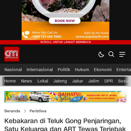
Nasional
Internasional
Politik
Hukum
Ekonomi
Entert
Home
News
Lokal
Jateng
Jabar
Jatim
DPR
Sosial
Beranda
Peristiwa
Kebakaran di Teluk Gong Penjaringan,
Satu Keluarga dan ART Tewas Terjebak