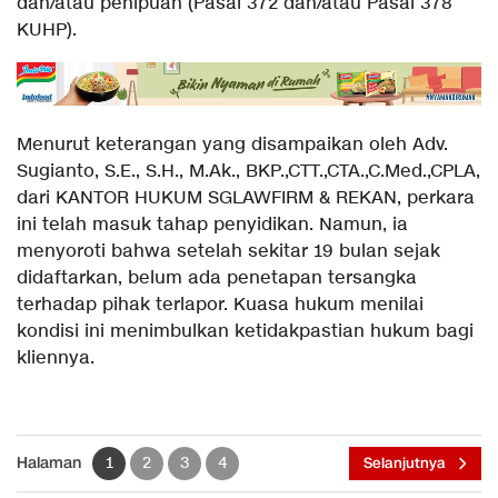
dan/atau penipuan (Pasal 372 dan/atau Pasal 378
KUHP).
Menurut keterangan yang disampaikan oleh Adv.
Sugianto, S.E., S.H., M.Ak., BKP.,CTT.,CTA.,C.Med.,CPLA,
dari KANTOR HUKUM SGLAWFIRM & REKAN, perkara
ini telah masuk tahap penyidikan. Namun, ia
menyoroti bahwa setelah sekitar 19 bulan sejak
didaftarkan, belum ada penetapan tersangka
terhadap pihak terlapor. Kuasa hukum menilai
kondisi ini menimbulkan ketidakpastian hukum bagi
kliennya.
Halaman
1
2
3
4
Selanjutnya