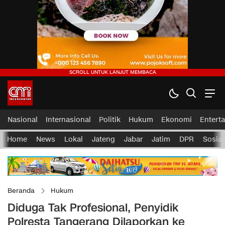
Nasional
Internasional
Politik
Hukum
Ekonomi
Entert
Home
News
Lokal
Jateng
Jabar
Jatim
DPR
Sosial
Beranda
Hukum
Diduga Tak Profesional, Penyidik
Polresta Tangerang Dilaporkan ke