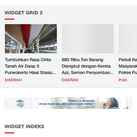
WIDGET GRID 2
Tumbuhkan Rasa Cinta
690 Ribu Ton Barang
Peduli K
Tanah Air Daop 5
Diangkut dengan Kereta
Masyara
Purwokerto Hiasi Stasiun
Api, Semen Penyumbang
Polres P
dengan Ornamen
Volume Terbesar
Jemput P
DAERAH
DAERAH
Polri
Bernuansa Merah Putih
Angkutan Barang KAI
ke Pusk
Daop 5 Purwokerto pada
Semester 1 Tahun 2026
WIDGET INDEKS