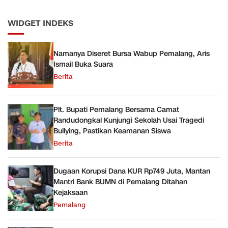
WIDGET INDEKS
Namanya Diseret Bursa Wabup Pemalang, Aris
Ismail Buka Suara
Berita
Plt. Bupati Pemalang Bersama Camat
Randudongkal Kunjungi Sekolah Usai Tragedi
Bullying, Pastikan Keamanan Siswa
Berita
Dugaan Korupsi Dana KUR Rp749 Juta, Mantan
Mantri Bank BUMN di Pemalang Ditahan
Kejaksaan
Pemalang