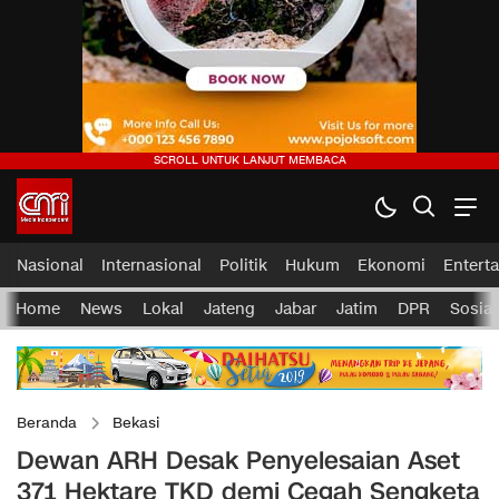
Nasional
Internasional
Politik
Hukum
Ekonomi
Entert
Home
News
Lokal
Jateng
Jabar
Jatim
DPR
Sosial
Beranda
Bekasi
Dewan ARH Desak Penyelesaian Aset
371 Hektare TKD demi Cegah Sengketa