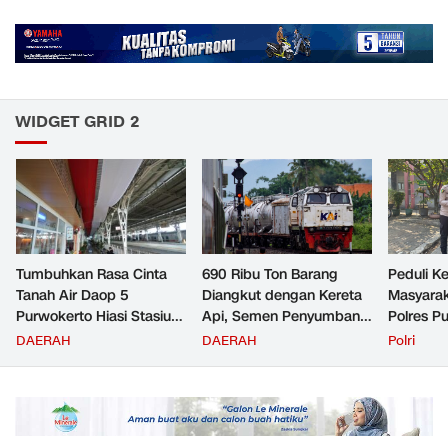
WIDGET GRID 2
Tumbuhkan Rasa Cinta
690 Ribu Ton Barang
Peduli K
Tanah Air Daop 5
Diangkut dengan Kereta
Masyara
Purwokerto Hiasi Stasiun
Api, Semen Penyumbang
Polres P
dengan Ornamen
Volume Terbesar
Jemput P
DAERAH
DAERAH
Polri
Bernuansa Merah Putih
Angkutan Barang KAI
ke Pusk
Daop 5 Purwokerto pada
Semester 1 Tahun 2026