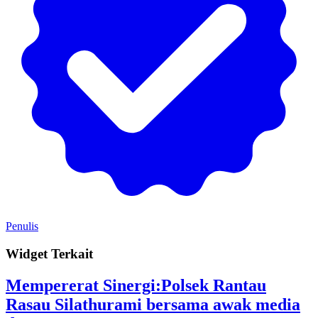
Penulis
Widget Terkait
Mempererat Sinergi:Polsek Rantau
Rasau Silathurami bersama awak media