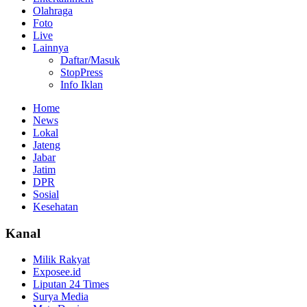
Olahraga
Foto
Live
Lainnya
Daftar/Masuk
StopPress
Info Iklan
Home
News
Lokal
Jateng
Jabar
Jatim
DPR
Sosial
Kesehatan
Kanal
Milik Rakyat
Exposee.id
Liputan 24 Times
Surya Media