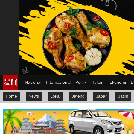
Nasional
Internasional
Politik
Hukum
Ekonomi
E
Home
News
Lokal
Jateng
Jabar
Jatim