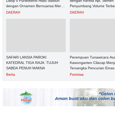
Daop 5 Purwokerto Hiasi Stasiun
dengan Kereta Api, Semen
dengan Ornamen Bernuansa Merah
Penyumbang Volume Terbe
Putih
Angkutan Barang KAI Daop
DAERAH
DAERAH
Purwokerto pada Semester
2026
SAFARI LANSIA PAROKI
Perempuan Tunawicara Asa
KATEDRAL TIGA RAJA: TUJUH
Kawunganten Cilacap Menj
SABDA PENUH MAKNA
Tersangka Pencurian Emas 
Purbalingga
Berita
Peristiwa