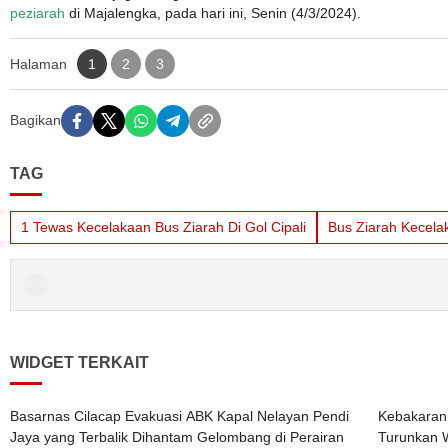
peziarah
di Majalengka, pada hari ini, Senin (4/3/2024).
Halaman
1
2
3
Bagikan
TAG
1 Tewas Kecelakaan Bus Ziarah Di Gol Cipali
Bus Ziarah Kecela
WIDGET TERKAIT
Basarnas Cilacap Evakuasi ABK Kapal Nelayan Pendi
Kebakaran 
Jaya yang Terbalik Dihantam Gelombang di Perairan
Turunkan W