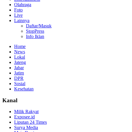
Olahraga
Foto
Live
Lainnya
Daftar/Masuk
StopPress
Info Iklan
Home
News
Lokal
Jateng
Jabar
Jatim
DPR
Sosial
Kesehatan
Kanal
Milik Rakyat
Exposee.id
Liputan 24 Times
Surya Media