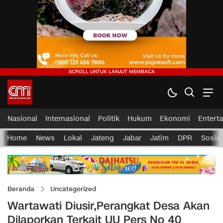
Nasional
Internasional
Politik
Hukum
Ekonomi
Entert
Home
News
Lokal
Jateng
Jabar
Jatim
DPR
Sosial
Beranda
Uncategorized
Wartawati Diusir,Perangkat Desa Akan
Dilaporkan Terkait UU Pers No 40