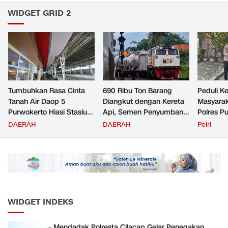
WIDGET GRID 2
Tumbuhkan Rasa Cinta
690 Ribu Ton Barang
Peduli K
Tanah Air Daop 5
Diangkut dengan Kereta
Masyara
Purwokerto Hiasi Stasiun
Api, Semen Penyumbang
Polres P
dengan Ornamen
Volume Terbesar
Jemput P
DAERAH
DAERAH
Polri
Bernuansa Merah Putih
Angkutan Barang KAI
ke Pusk
Daop 5 Purwokerto pada
Semester 1 Tahun 2026
WIDGET INDEKS
Mendadak Polresta Cilacap Gelar Penegakan