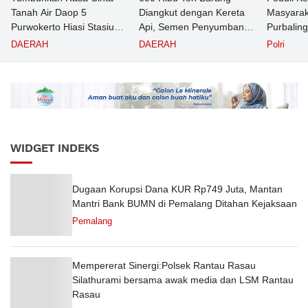
Tanah Air Daop 5
Diangkut dengan Kereta
Masyarak
Purwokerto Hiasi Stasiun
Api, Semen Penyumbang
Purbalin
dengan Ornamen
Volume Terbesar
Pasien T
DAERAH
DAERAH
Polri
Bernuansa Merah Putih
Angkutan Barang KAI
Puskesm
Daop 5 Purwokerto pada
Semester 1 Tahun 2026
WIDGET INDEKS
Dugaan Korupsi Dana KUR Rp749 Juta, Mantan
Mantri Bank BUMN di Pemalang Ditahan Kejaksaan
Pemalang
Mempererat Sinergi:Polsek Rantau Rasau
Silathurami bersama awak media dan LSM Rantau
Rasau