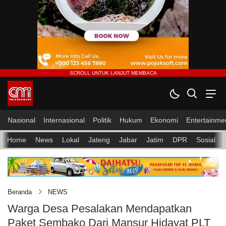
Nasional
Internasional
Politik
Hukum
Ekonomi
Entertainme
Home
News
Lokal
Jateng
Jabar
Jatim
DPR
Sosial
Beranda
NEWS
Warga Desa Pesalakan Mendapatkan
Paket Sembako Dari Mansur Hidayat PLT