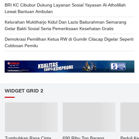
BRI KC Cibubur Dukung Layanan Sosial Yayasan Al-Atholillah
Lewat Bantuan Ambulan
Kelurahan Muktiharjo Kidul Dan Lazis Baiturahman Semarang
Gelar Bakti Sosial Serta Pemeriksaan Kesehatan Gratis
Demokrasi Pemilihan Ketua RW di Gumilir Cilacap Digelar Seperti
Coblosan Pemilu
WIDGET GRID 2
Tumbuhkan Rasa Cinta
690 Ribu Ton Barang
Peduli K