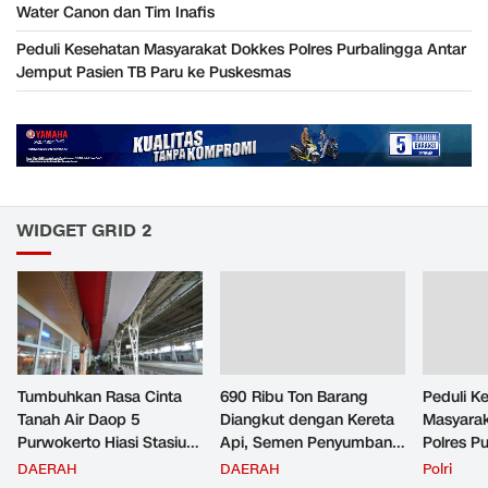
Water Canon dan Tim Inafis
Peduli Kesehatan Masyarakat Dokkes Polres Purbalingga Antar
Jemput Pasien TB Paru ke Puskesmas
WIDGET GRID 2
Tumbuhkan Rasa Cinta
690 Ribu Ton Barang
Peduli K
Tanah Air Daop 5
Diangkut dengan Kereta
Masyara
Purwokerto Hiasi Stasiun
Api, Semen Penyumbang
Polres P
dengan Ornamen
Volume Terbesar
Jemput P
DAERAH
DAERAH
Polri