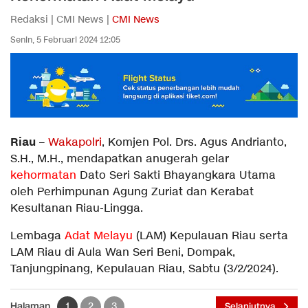
Redaksi | CMI News |
CMI News
Senin, 5 Februari 2024 12:05
Riau
–
Wakapolri
, Komjen Pol. Drs. Agus Andrianto,
S.H., M.H., mendapatkan anugerah gelar
kehormatan
Dato Seri Sakti Bhayangkara Utama
oleh Perhimpunan Agung Zuriat dan Kerabat
Kesultanan Riau-Lingga.
Lembaga
Adat Melayu
(LAM) Kepulauan Riau serta
LAM Riau di Aula Wan Seri Beni, Dompak,
Tanjungpinang, Kepulauan Riau, Sabtu (3/2/2024).
Halaman
1
2
3
Selanjutnya