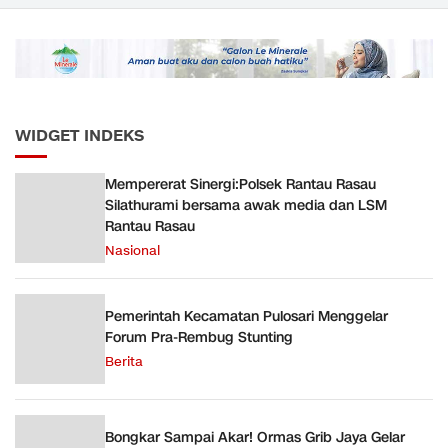
Bernuansa Merah Putih
Angkutan Barang KAI
ke Pusk
Daop 5 Purwokerto pada
Semester 1 Tahun 2026
WIDGET INDEKS
Mempererat Sinergi:Polsek Rantau Rasau
Silathurami bersama awak media dan LSM
Rantau Rasau
Nasional
Pemerintah Kecamatan Pulosari Menggelar
Forum Pra-Rembug Stunting
Berita
Bongkar Sampai Akar! Ormas Grib Jaya Gelar