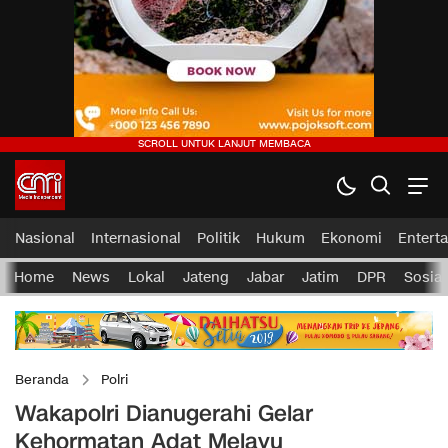
Nasional
Internasional
Politik
Hukum
Ekonomi
Entert
Home
News
Lokal
Jateng
Jabar
Jatim
DPR
Sosial
Beranda
Polri
Wakapolri Dianugerahi Gelar
Kehormatan Adat Melayu