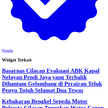
Penulis
Widget Terkait
Basarnas Cilacap Evakuasi ABK Kapal
Nelayan Pendi Jaya yang Terbalik
Dihantam Gelombang di Perairan Teluk
Penyu Tujuh Selamat Dua Tewas
Kebakaran Bengkel Sepeda Motor
Polresta Cilacap Turunkan Water Canon