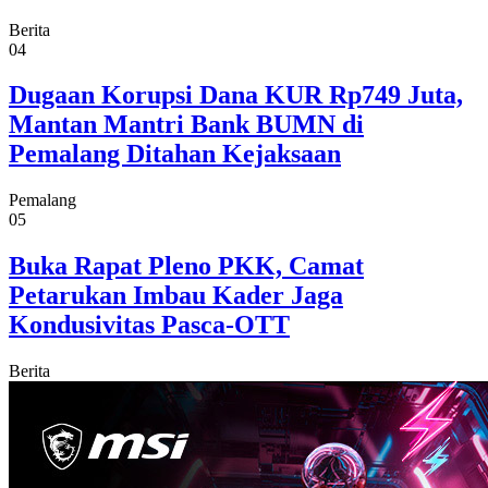
Berita
04
Dugaan Korupsi Dana KUR Rp749 Juta,
Mantan Mantri Bank BUMN di
Pemalang Ditahan Kejaksaan
Pemalang
05
Buka Rapat Pleno PKK, Camat
Petarukan Imbau Kader Jaga
Kondusivitas Pasca-OTT
Berita