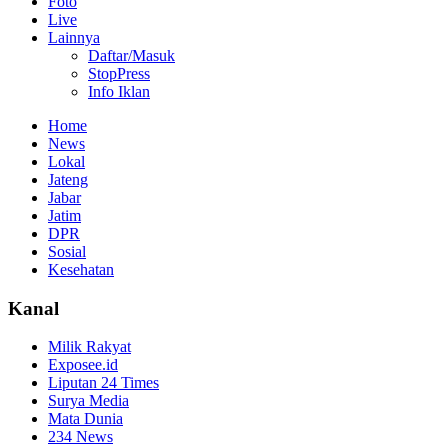
Foto
Live
Lainnya
Daftar/Masuk
StopPress
Info Iklan
Home
News
Lokal
Jateng
Jabar
Jatim
DPR
Sosial
Kesehatan
Kanal
Milik Rakyat
Exposee.id
Liputan 24 Times
Surya Media
Mata Dunia
234 News