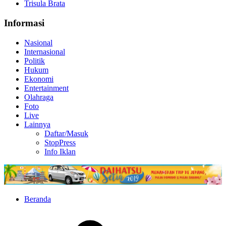
Trisula Brata
Informasi
Nasional
Internasional
Politik
Hukum
Ekonomi
Entertainment
Olahraga
Foto
Live
Lainnya
Daftar/Masuk
StopPress
Info Iklan
Beranda