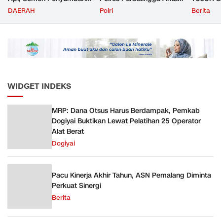
Volume Terbesar
Jemput Pasien TB Paru
MAKNA
DAERAH
Polri
Berita
Angkutan Barang KAI
ke Puskesmas
Daop 5 Purwokerto pada
Semester 1 Tahun 2026
WIDGET INDEKS
MRP: Dana Otsus Harus Berdampak, Pemkab
Dogiyai Buktikan Lewat Pelatihan 25 Operator
Alat Berat
Dogiyai
Pacu Kinerja Akhir Tahun, ASN Pemalang Diminta
Perkuat Sinergi
Berita