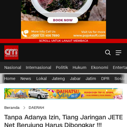
Nasional
Internasional
Politik
Hukum
Ekonomi
Entert
Home
News
Lokal
Jateng
Jabar
Jatim
DPR
Sosial
Beranda
DAERAH
Tanpa Adanya Izin, Tiang Jaringan JETE
Net Berujung Harus Dibongkar !!!