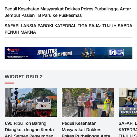
Peduli Kesehatan Masyarakat Dokkes Polres Purbalingga Antar
Jemput Pasien TB Paru ke Puskesmas
SAFARI LANSIA PAROKI KATEDRAL TIGA RAJA: TUJUH SABDA
PENUH MAKNA
WIDGET GRID 2
690 Ribu Ton Barang
Peduli Kesehatan
SAFARI 
Diangkut dengan Kereta
Masyarakat Dokkes
KATEDRA
Api, Semen Penyumbang
Polres Purbalingga Antar
TUJUH 