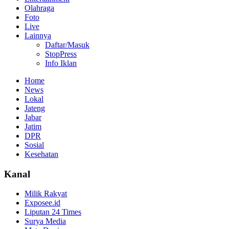
Olahraga
Foto
Live
Lainnya
Daftar/Masuk
StopPress
Info Iklan
Home
News
Lokal
Jateng
Jabar
Jatim
DPR
Sosial
Kesehatan
Kanal
Milik Rakyat
Exposee.id
Liputan 24 Times
Surya Media