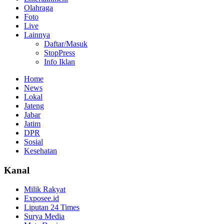
Olahraga
Foto
Live
Lainnya
Daftar/Masuk
StopPress
Info Iklan
Home
News
Lokal
Jateng
Jabar
Jatim
DPR
Sosial
Kesehatan
Kanal
Milik Rakyat
Exposee.id
Liputan 24 Times
Surya Media