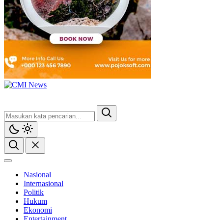
CMI News
Berani, Integritas dan Loyalitas
Nasional
Internasional
Politik
Hukum
Ekonomi
Entertainment