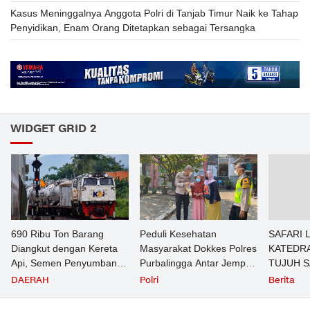
Kasus Meninggalnya Anggota Polri di Tanjab Timur Naik ke Tahap
Penyidikan, Enam Orang Ditetapkan sebagai Tersangka
WIDGET GRID 2
690 Ribu Ton Barang
Peduli Kesehatan
SAFARI 
Diangkut dengan Kereta
Masyarakat Dokkes Polres
KATEDRA
Api, Semen Penyumbang
Purbalingga Antar Jemput
TUJUH 
Volume Terbesar
Pasien TB Paru ke
MAKNA
DAERAH
Polri
Berita
Angkutan Barang KAI
Puskesmas
Daop 5 Purwokerto pada