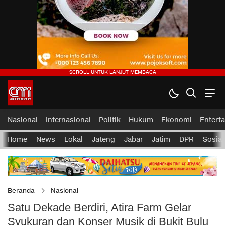
Nasional
Internasional
Politik
Hukum
Ekonomi
Entert
Home
News
Lokal
Jateng
Jabar
Jatim
DPR
Sosial
Beranda
Nasional
Satu Dekade Berdiri, Atira Farm Gelar
Syukuran dan Konser Musik di Bukit Bulu