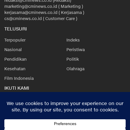
redaksi@cminews.co.id (Redaksi)
marketing@cminews.co.id ( Marketing )
kerjasama@cminews.co.id ( Kerjasama )
cs@cminews.co.id ( Customer Care )
TELUSURI
Terpopuler
Indeks
Nasional
Peristiwa
Pendidikan
Politik
Kesehatan
Olahraga
Film Indonesia
IKUTI KAMI
Redaksi
Tentang Kami
Kode Etik
Privacy Policy
Disclaimer
Pedoman Media Siber
Hak jawab & Koreksi