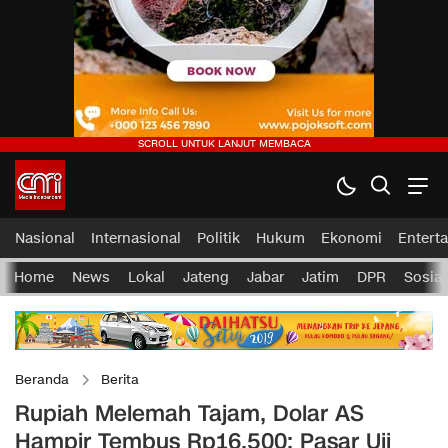
Nasional
Internasional
Politik
Hukum
Ekonomi
Entert
Home
News
Lokal
Jateng
Jabar
Jatim
DPR
Sosial
Beranda
Berita
Rupiah Melemah Tajam, Dolar AS
Hampir Tembus Rp16.500: Pasar Uji