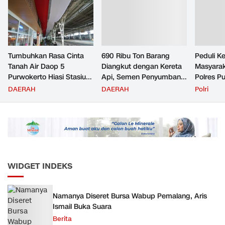
Tumbuhkan Rasa Cinta
690 Ribu Ton Barang
Peduli K
Tanah Air Daop 5
Diangkut dengan Kereta
Masyara
Purwokerto Hiasi Stasiun
Api, Semen Penyumbang
Polres P
dengan Ornamen
Volume Terbesar
Jemput P
DAERAH
DAERAH
Polri
Bernuansa Merah Putih
Angkutan Barang KAI
ke Pusk
Daop 5 Purwokerto pada
Semester 1 Tahun 2026
WIDGET INDEKS
Namanya Diseret Bursa Wabup Pemalang, Aris
Ismail Buka Suara
Berita