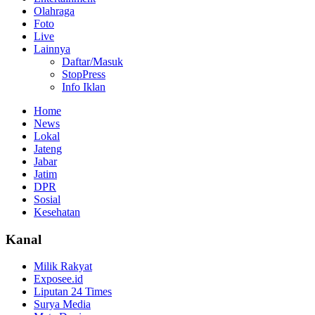
Olahraga
Foto
Live
Lainnya
Daftar/Masuk
StopPress
Info Iklan
Home
News
Lokal
Jateng
Jabar
Jatim
DPR
Sosial
Kesehatan
Kanal
Milik Rakyat
Exposee.id
Liputan 24 Times
Surya Media