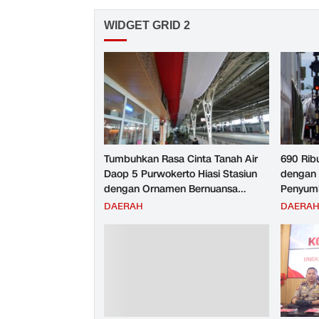
WIDGET GRID 2
Tumbuhkan Rasa Cinta Tanah Air
690 Rib
Daop 5 Purwokerto Hiasi Stasiun
dengan 
dengan Ornamen Bernuansa
Penyumb
Merah Putih
Angkuta
DAERAH
DAERA
Purwoke
Tahun 2