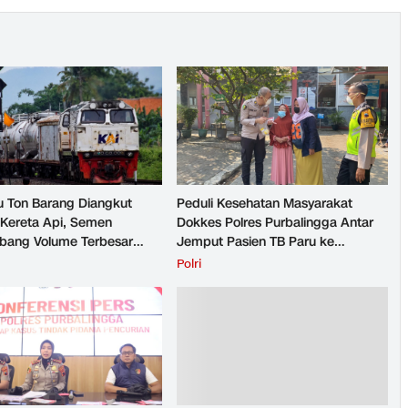
u Ton Barang Diangkut
Peduli Kesehatan Masyarakat
Kereta Api, Semen
Dokkes Polres Purbalingga Antar
ang Volume Terbesar
Jemput Pasien TB Paru ke
n Barang KAI Daop 5
Puskesmas
H
Polri
rto pada Semester 1
026