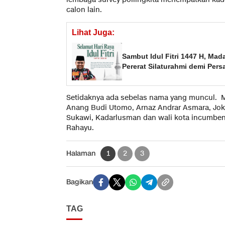
calon lain.
Lihat Juga:
Sambut Idul Fitri 1447 H, Ma
Pererat Silaturahmi demi Per
Setidaknya ada sebelas nama yang muncul. 
Anang Budi Utomo, Arnaz Andrar Asmara, Jok
Sukawi, Kadarlusman dan wali kota incumben
Rahayu.
Halaman
1
2
3
Bagikan
TAG