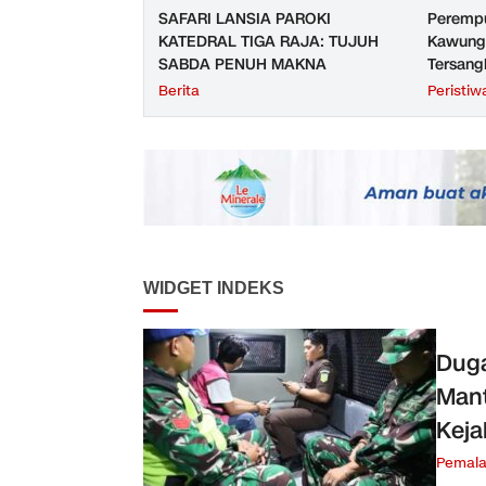
SAFARI LANSIA PAROKI
Perempu
KATEDRAL TIGA RAJA: TUJUH
Kawunga
SABDA PENUH MAKNA
Tersang
Purbali
Berita
Peristiw
WIDGET INDEKS
Duga
Mant
Keja
Pemal