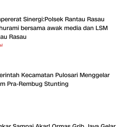
ererat Sinergi:Polsek Rantau Rasau
thurami bersama awak media dan LSM
tau Rasau
al
rintah Kecamatan Pulosari Menggelar
um Pra-Rembug Stunting
kar Sampai Akar! Ormas Grib Jaya Gelar