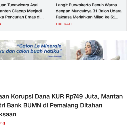
an Tunawicara Asal
Langit Purwokerto Penuh Warna
nten Cilacap Menjadi
dengan Munculnya 31 Balon Udara
ka Pencurian Emas di
Raksasa Meriahkan Milad ke 61
ngga
UMP Sedot Ribuan Warga
a
DAERAH
an Korupsi Dana KUR Rp749 Juta, Mantan
ri Bank BUMN di Pemalang Ditahan
ksaan
ang