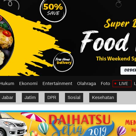
Hukum
Ekonomi
Entertainment
Olahraga
Foto
LIVE
Jabar
Jatim
DPR
Sosial
Kesehatan