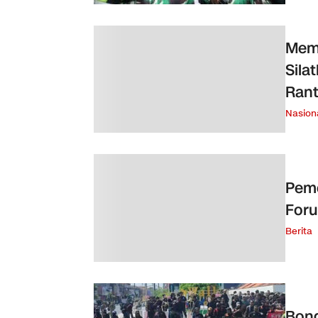
Memp
Sila
Ran
Nasion
Peme
For
Berita
Bong