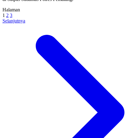
Halaman
1
2
3
Selanjutnya