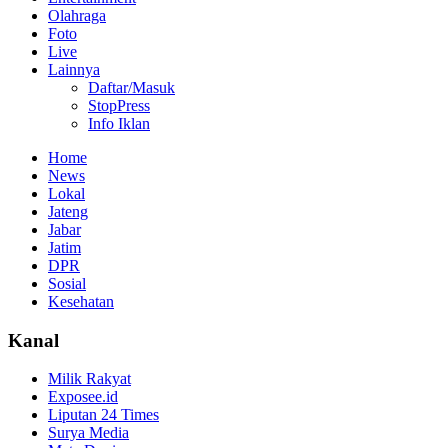
Olahraga
Foto
Live
Lainnya
Daftar/Masuk
StopPress
Info Iklan
Home
News
Lokal
Jateng
Jabar
Jatim
DPR
Sosial
Kesehatan
Kanal
Milik Rakyat
Exposee.id
Liputan 24 Times
Surya Media