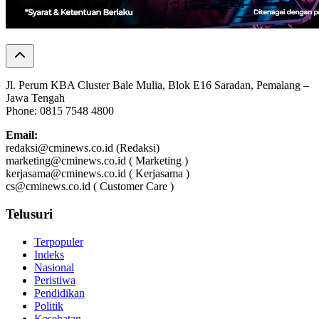
Jl. Perum KBA Cluster Bale Mulia, Blok E16 Saradan, Pemalang –
Jawa Tengah
Phone: 0815 7548 4800
Email:
redaksi@cminews.co.id (Redaksi)
marketing@cminews.co.id ( Marketing )
kerjasama@cminews.co.id ( Kerjasama )
cs@cminews.co.id ( Customer Care )
Telusuri
Terpopuler
Indeks
Nasional
Peristiwa
Pendidikan
Politik
Kesehatan