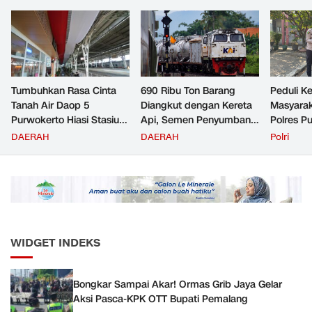
Tumbuhkan Rasa Cinta
690 Ribu Ton Barang
Peduli K
Tanah Air Daop 5
Diangkut dengan Kereta
Masyara
Purwokerto Hiasi Stasiun
Api, Semen Penyumbang
Polres P
dengan Ornamen
Volume Terbesar
Jemput P
DAERAH
DAERAH
Polri
Bernuansa Merah Putih
Angkutan Barang KAI
ke Pusk
Daop 5 Purwokerto pada
Semester 1 Tahun 2026
WIDGET INDEKS
Bongkar Sampai Akar! Ormas Grib Jaya Gelar
Aksi Pasca-KPK OTT Bupati Pemalang