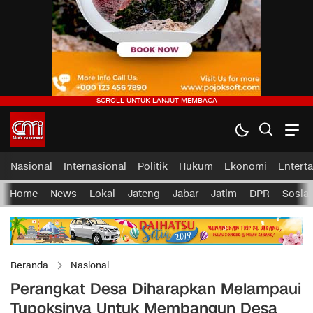
Nasional
Internasional
Politik
Hukum
Ekonomi
Entert
Home
News
Lokal
Jateng
Jabar
Jatim
DPR
Sosial
Beranda
Nasional
Perangkat Desa Diharapkan Melampaui
Tupoksinya Untuk Membangun Desa