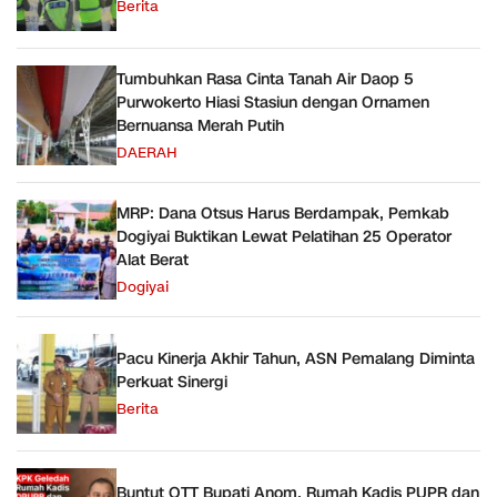
Berita
Tumbuhkan Rasa Cinta Tanah Air Daop 5
Purwokerto Hiasi Stasiun dengan Ornamen
Bernuansa Merah Putih
DAERAH
MRP: Dana Otsus Harus Berdampak, Pemkab
Dogiyai Buktikan Lewat Pelatihan 25 Operator
Alat Berat
Dogiyai
Pacu Kinerja Akhir Tahun, ASN Pemalang Diminta
Perkuat Sinergi
Berita
Buntut OTT Bupati Anom, Rumah Kadis PUPR dan