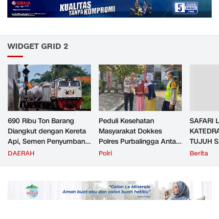
WIDGET GRID 2
690 Ribu Ton Barang
Peduli Kesehatan
SAFARI 
Diangkut dengan Kereta
Masyarakat Dokkes
KATEDRA
Api, Semen Penyumbang
Polres Purbalingga Antar
TUJUH 
Volume Terbesar
Jemput Pasien TB Paru
MAKNA
DAERAH
Polri
Berita
Angkutan Barang KAI
ke Puskesmas
Daop 5 Purwokerto pada
Semester 1 Tahun 2026