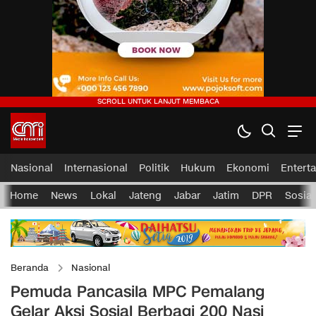
Nasional
Internasional
Politik
Hukum
Ekonomi
Entert
Home
News
Lokal
Jateng
Jabar
Jatim
DPR
Sosial
Beranda
Nasional
Pemuda Pancasila MPC Pemalang
Gelar Aksi Sosial Berbagi 200 Nasi