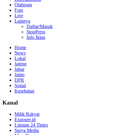
Olahraga
Foto
Live
Lainnya
Daftar/Masuk
StopPress
Info Iklan
Home
News
Lokal
Jateng
Jabar
Jatim
DPR
Sosial
Kesehatan
Kanal
Milik Rakyat
Exposee.id
Liputan 24 Times
Surya Media