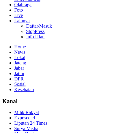
Olahraga
Foto
Live
Lainnya
Daftar/Masuk
StopPress
Info Iklan
Home
News
Lokal
Jateng
Jabar
Jatim
DPR
Sosial
Kesehatan
Kanal
Milik Rakyat
Exposee.id
Liputan 24 Times
Surya Media