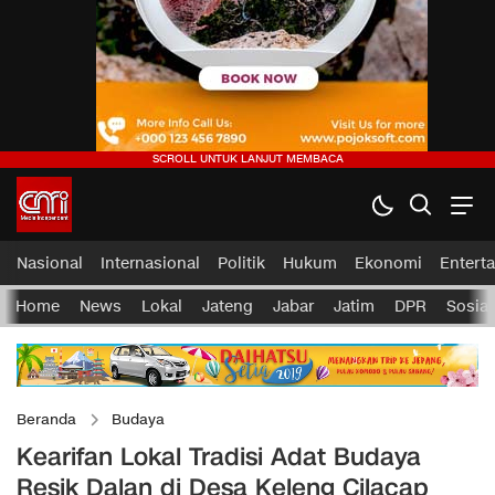
Nasional
Internasional
Politik
Hukum
Ekonomi
Entert
Home
News
Lokal
Jateng
Jabar
Jatim
DPR
Sosial
Beranda
Budaya
Kearifan Lokal Tradisi Adat Budaya
Resik Dalan di Desa Keleng Cilacap