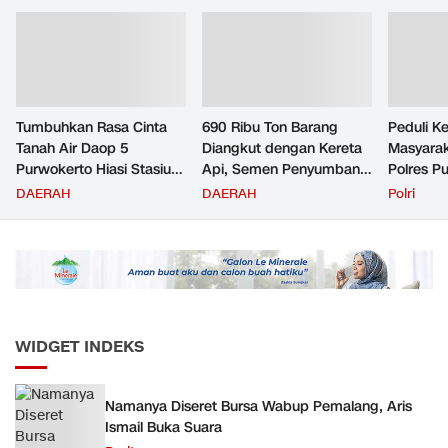
Tumbuhkan Rasa Cinta
690 Ribu Ton Barang
Peduli K
Tanah Air Daop 5
Diangkut dengan Kereta
Masyara
Purwokerto Hiasi Stasiun
Api, Semen Penyumbang
Polres P
dengan Ornamen
Volume Terbesar
Jemput P
DAERAH
DAERAH
Polri
Bernuansa Merah Putih
Angkutan Barang KAI
ke Pusk
Daop 5 Purwokerto pada
Semester 1 Tahun 2026
WIDGET INDEKS
Namanya Diseret Bursa Wabup Pemalang, Aris
Ismail Buka Suara