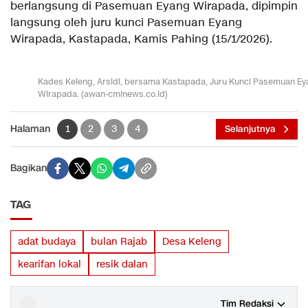
berlangsung di Pasemuan Eyang Wirapada, dipimpin
langsung oleh juru kunci Pasemuan Eyang
Wirapada, Kastapada, Kamis Pahing (15/1/2026).
Kades Keleng, Arsidi, bersama Kastapada, Juru Kunci Pasemuan E
Wirapada. (awan-cminews.co.id)
Halaman
1
2
3
4
Selanjutnya
Bagikan
TAG
adat budaya
bulan Rajab
Desa Keleng
kearifan lokal
resik dalan
Tim Redaksi