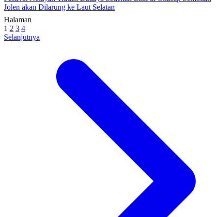
Jolen akan Dilarung ke Laut Selatan
Halaman
1
2
3
4
Selanjutnya