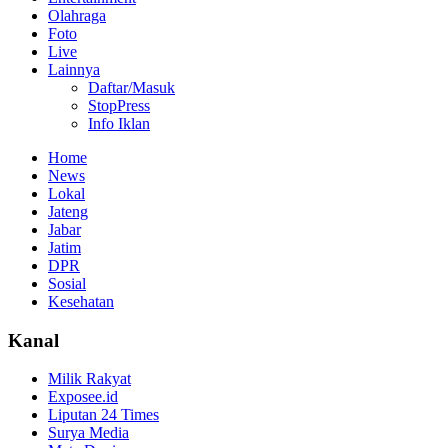
Olahraga
Foto
Live
Lainnya
Daftar/Masuk
StopPress
Info Iklan
Home
News
Lokal
Jateng
Jabar
Jatim
DPR
Sosial
Kesehatan
Kanal
Milik Rakyat
Exposee.id
Liputan 24 Times
Surya Media