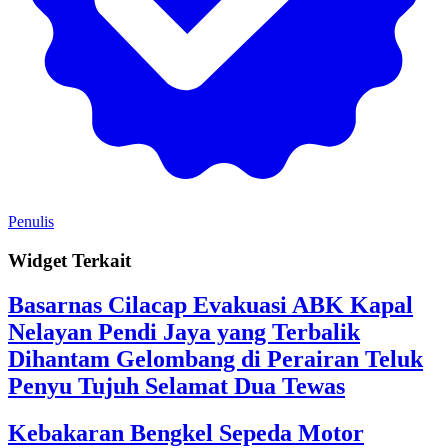
Penulis
Widget Terkait
Basarnas Cilacap Evakuasi ABK Kapal
Nelayan Pendi Jaya yang Terbalik
Dihantam Gelombang di Perairan Teluk
Penyu Tujuh Selamat Dua Tewas
Kebakaran Bengkel Sepeda Motor