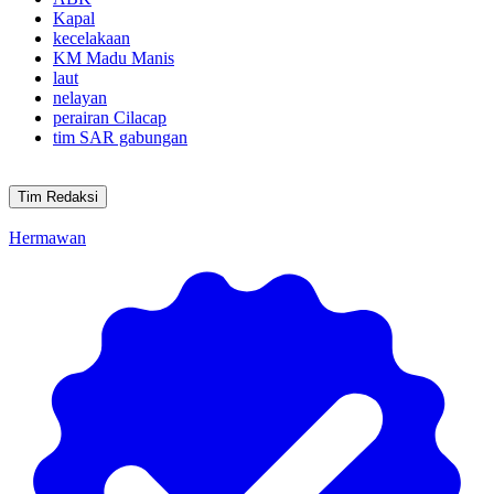
Kapal
kecelakaan
KM Madu Manis
laut
nelayan
perairan Cilacap
tim SAR gabungan
Tim Redaksi
Hermawan