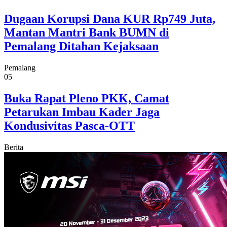
Dugaan Korupsi Dana KUR Rp749 Juta,
Mantan Mantri Bank BUMN di
Pemalang Ditahan Kejaksaan
Pemalang
05
Buka Rapat Pleno PKK, Camat
Petarukan Imbau Kader Jaga
Kondusivitas Pasca-OTT
Berita