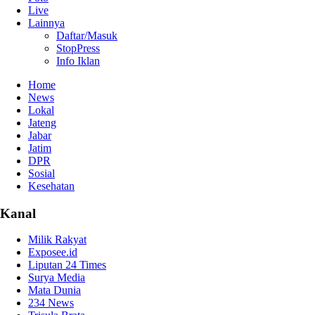
Live
Lainnya
Daftar/Masuk
StopPress
Info Iklan
Home
News
Lokal
Jateng
Jabar
Jatim
DPR
Sosial
Kesehatan
Kanal
Milik Rakyat
Exposee.id
Liputan 24 Times
Surya Media
Mata Dunia
234 News