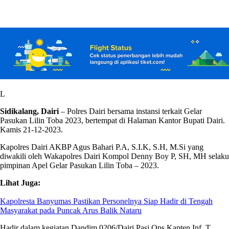
L
Sidikalang, Dairi
– Polres Dairi bersama instansi terkait Gelar
Pasukan Lilin Toba 2023, bertempat di Halaman Kantor Bupati Dairi.
Kamis 21-12-2023.
Kapolres Dairi AKBP Agus Bahari P.A, S.I.K, S.H, M.Si yang
diwakili oleh Wakapolres Dairi Kompol Denny Boy P, SH, MH selaku
pimpinan Apel Gelar Pasukan Lilin Toba – 2023.
Lihat Juga:
Kapolresta Banyumas Pastikan Personelnya Siap Hadir di Tengah
Masyarakat pada Puncak Arus Balik Nataru
Hadir dalam kegiatan Dandim 0206/Dairi Pasi Ops Kapten Inf. T.