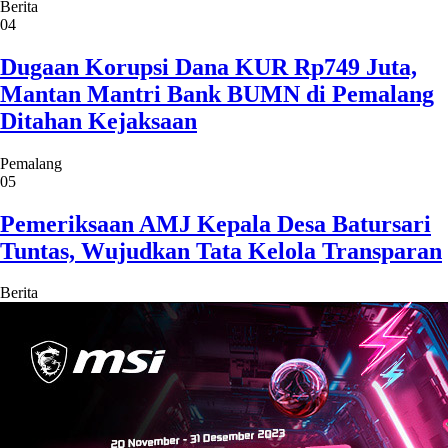
Berita
04
Dugaan Korupsi Dana KUR Rp749 Juta,
Mantan Mantri Bank BUMN di Pemalang
Ditahan Kejaksaan
Pemalang
05
Pemeriksaan AMJ Kepala Desa Batursari
Tuntas, Wujudkan Tata Kelola Transparan
Berita