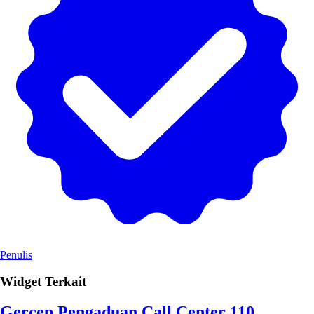
Penulis
Widget Terkait
Gercep Pengaduan Call Center 110