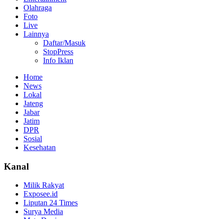
Olahraga
Foto
Live
Lainnya
Daftar/Masuk
StopPress
Info Iklan
Home
News
Lokal
Jateng
Jabar
Jatim
DPR
Sosial
Kesehatan
Kanal
Milik Rakyat
Exposee.id
Liputan 24 Times
Surya Media