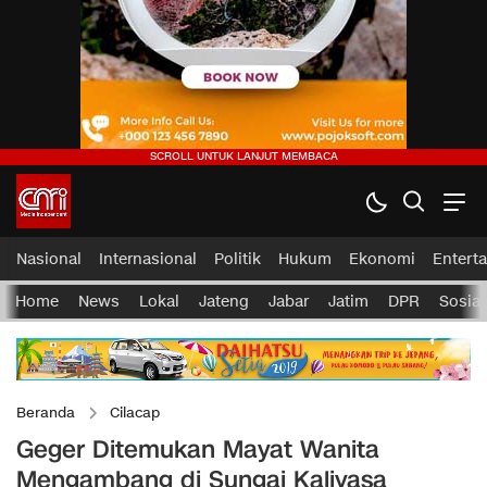
Nasional
Internasional
Politik
Hukum
Ekonomi
Entert
Home
News
Lokal
Jateng
Jabar
Jatim
DPR
Sosial
Beranda
Cilacap
Geger Ditemukan Mayat Wanita
Mengambang di Sungai Kaliyasa