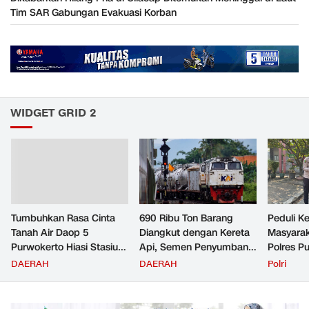
Tim SAR Gabungan Evakuasi Korban
WIDGET GRID 2
Tumbuhkan Rasa Cinta
690 Ribu Ton Barang
Peduli K
Tanah Air Daop 5
Diangkut dengan Kereta
Masyara
Purwokerto Hiasi Stasiun
Api, Semen Penyumbang
Polres P
dengan Ornamen
Volume Terbesar
Jemput P
DAERAH
DAERAH
Polri
Bernuansa Merah Putih
Angkutan Barang KAI
ke Pusk
Daop 5 Purwokerto pada
Semester 1 Tahun 2026