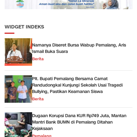
WIDGET INDEKS
Namanya Diseret Bursa Wabup Pemalang, Aris
Ismail Buka Suara
Berita
Plt. Bupati Pemalang Bersama Camat
Randudongkal Kunjungi Sekolah Usai Tragedi
Bullying, Pastikan Keamanan Siswa
Berita
Dugaan Korupsi Dana KUR Rp749 Juta, Mantan
Mantri Bank BUMN di Pemalang Ditahan
Kejaksaan
Pemalang