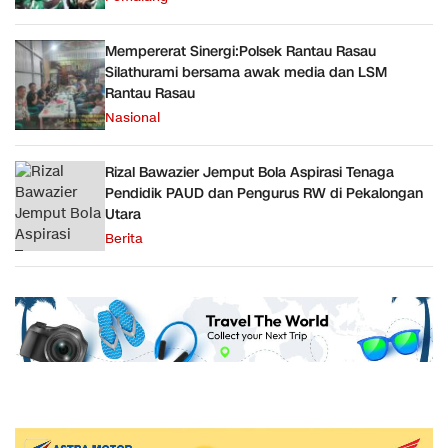
Mempererat Sinergi:Polsek Rantau Rasau
Silathurami bersama awak media dan LSM
Rantau Rasau
Nasional
Rizal Bawazier Jemput Bola Aspirasi Tenaga
Pendidik PAUD dan Pengurus RW di Pekalongan
Utara
Berita