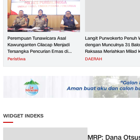
Perempuan Tunawicara Asal
Langit Purwokerto Penuh 
Kawunganten Cilacap Menjadi
dengan Munculnya 31 Bal
Tersangka Pencurian Emas di
Raksasa Meriahkan Milad 
Purbalingga
UMP Sedot Ribuan Warga
Peristiwa
DAERAH
WIDGET INDEKS
MRP: Dana Otsu