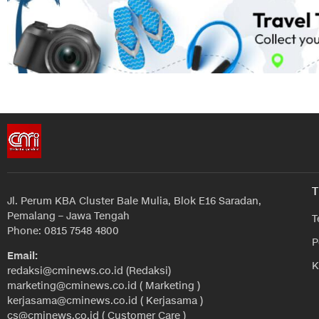
T
Jl. Perum KBA Cluster Bale Mulia, Blok E16 Saradan,
Pemalang – Jawa Tengah
T
Phone: 0815 7548 4800
P
Email:
K
redaksi@cminews.co.id (Redaksi)
marketing@cminews.co.id ( Marketing )
kerjasama@cminews.co.id ( Kerjasama )
cs@cminews.co.id ( Customer Care )