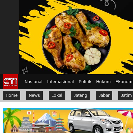
Nasional
Internasional
Politik
Hukum
Ekonom
Home
News
Lokal
Jateng
Jabar
Jatim