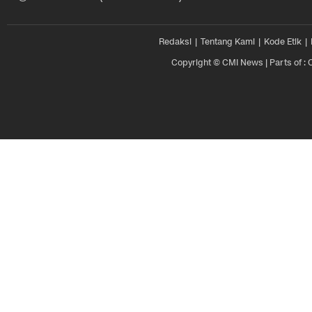
Redaksi
Tentang Kami
Kode Etik
Copyright © CMI News | Parts of : 