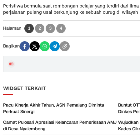
Peristiwa bermula saat rombongan pelajar yang terdiri dari lim
perjalanan pulang usai berkunjung ke sebuah curug di wilayah 
Halaman
1
2
3
4
Bagikan
WIDGET TERKAIT
Pacu Kinerja Akhir Tahun, ASN Pemalang Diminta
Buntut OT
Perkuat Sinergi
Dinkes Pe
Camat Pulosari Apresiasi Kelancaran Pemeriksaan AMJ
Wujudkan 
di Desa Nyalembeng
Kades Cik