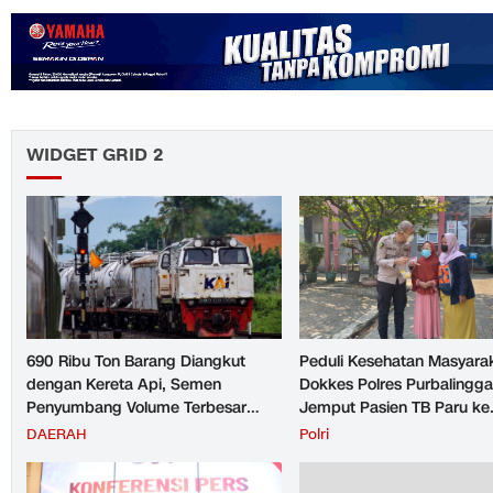
WIDGET GRID 2
690 Ribu Ton Barang Diangkut
Peduli Kesehatan Masyara
dengan Kereta Api, Semen
Dokkes Polres Purbalingga
Penyumbang Volume Terbesar
Jemput Pasien TB Paru ke
Angkutan Barang KAI Daop 5
Puskesmas
DAERAH
Polri
Purwokerto pada Semester 1
Tahun 2026