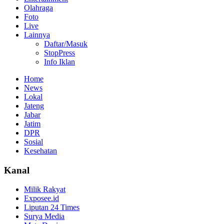
Olahraga
Foto
Live
Lainnya
Daftar/Masuk
StopPress
Info Iklan
Home
News
Lokal
Jateng
Jabar
Jatim
DPR
Sosial
Kesehatan
Kanal
Milik Rakyat
Exposee.id
Liputan 24 Times
Surya Media