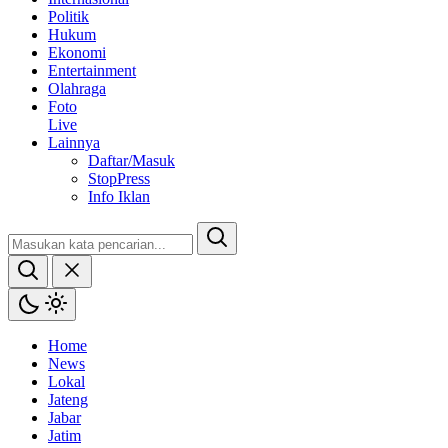
Politik
Hukum
Ekonomi
Entertainment
Olahraga
Foto
Live
Lainnya
Daftar/Masuk
StopPress
Info Iklan
Home
News
Lokal
Jateng
Jabar
Jatim