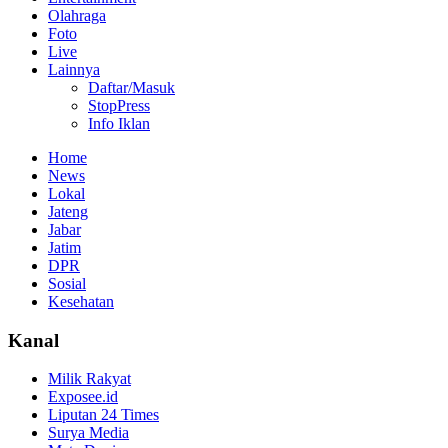
Olahraga
Foto
Live
Lainnya
Daftar/Masuk
StopPress
Info Iklan
Home
News
Lokal
Jateng
Jabar
Jatim
DPR
Sosial
Kesehatan
Kanal
Milik Rakyat
Exposee.id
Liputan 24 Times
Surya Media