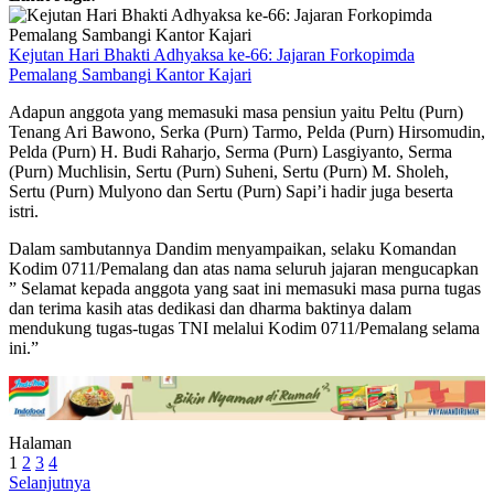
Kejutan Hari Bhakti Adhyaksa ke-66: Jajaran Forkopimda
Pemalang Sambangi Kantor Kajari
Adapun anggota yang memasuki masa pensiun yaitu Peltu (Purn)
Tenang Ari Bawono, Serka (Purn) Tarmo, Pelda (Purn) Hirsomudin,
Pelda (Purn) H. Budi Raharjo, Serma (Purn) Lasgiyanto, Serma
(Purn) Muchlisin, Sertu (Purn) Suheni, Sertu (Purn) M. Sholeh,
Sertu (Purn) Mulyono dan Sertu (Purn) Sapi’i hadir juga beserta
istri.
Dalam sambutannya Dandim menyampaikan, selaku Komandan
Kodim 0711/Pemalang dan atas nama seluruh jajaran mengucapkan
” Selamat kepada anggota yang saat ini memasuki masa purna tugas
dan terima kasih atas dedikasi dan dharma baktinya dalam
mendukung tugas-tugas TNI melalui Kodim 0711/Pemalang selama
ini.”
Halaman
1
2
3
4
Selanjutnya