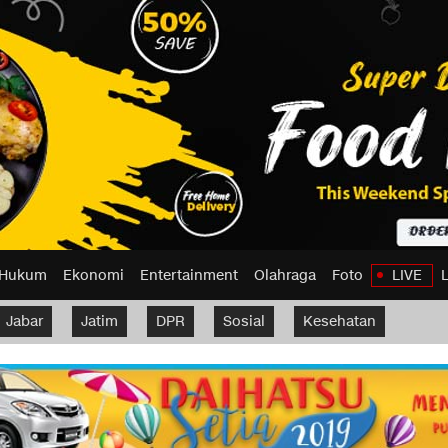
Hukum
Ekonomi
Entertainment
Olahraga
Foto
LIVE
Jabar
Jatim
DPR
Sosial
Kesehatan