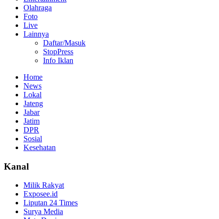
Olahraga
Foto
Live
Lainnya
Daftar/Masuk
StopPress
Info Iklan
Home
News
Lokal
Jateng
Jabar
Jatim
DPR
Sosial
Kesehatan
Kanal
Milik Rakyat
Exposee.id
Liputan 24 Times
Surya Media