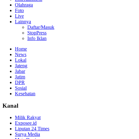
Olahraga
Foto
Live
Lainnya
Daftar/Masuk
StopPress
Info Iklan
Home
News
Lokal
Jateng
Jabar
Jatim
DPR
Sosial
Kesehatan
Kanal
Milik Rakyat
Exposee.id
Liputan 24 Times
Surya Media