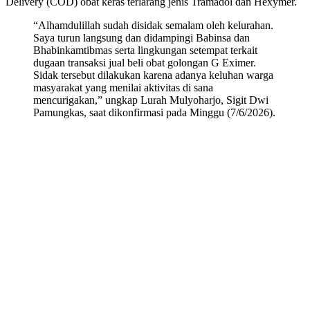
Delivery (COD) obat keras terlarang jenis Tramadol dan Hexymer.
“Alhamdulillah sudah disidak semalam oleh kelurahan.
Saya turun langsung dan didampingi Babinsa dan
Bhabinkamtibmas serta lingkungan setempat terkait
dugaan transaksi jual beli obat golongan G Eximer.
Sidak tersebut dilakukan karena adanya keluhan warga
masyarakat yang menilai aktivitas di sana
mencurigakan,” ungkap Lurah Mulyoharjo, Sigit Dwi
Pamungkas, saat dikonfirmasi pada Minggu (7/6/2026).