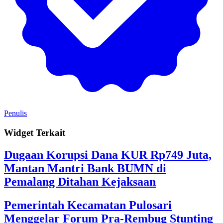
Penulis
Widget Terkait
Dugaan Korupsi Dana KUR Rp749 Juta,
Mantan Mantri Bank BUMN di
Pemalang Ditahan Kejaksaan
Pemerintah Kecamatan Pulosari
Menggelar Forum Pra-Rembug Stunting