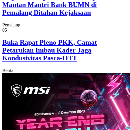
Mantan Mantri Bank BUMN di
Pemalang Ditahan Kejaksaan
Pemalang
05
Buka Rapat Pleno PKK, Camat
Petarukan Imbau Kader Jaga
Kondusivitas Pasca-OTT
Berita