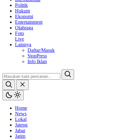
Politik
Hukum
Ekonomi
Entertainment
Olahraga
Foto
Live
Lainnya
Daftar/Masuk
StopPress
Info Iklan
Home
News
Lokal
Jateng
Jabar
Jatim