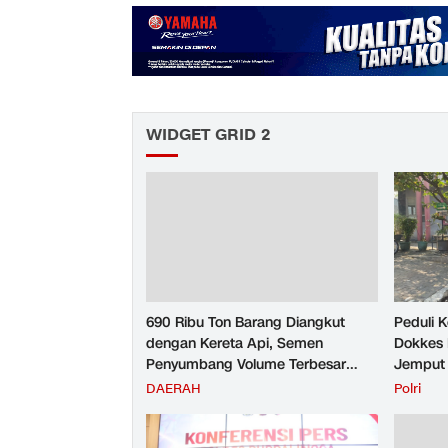
WIDGET GRID 2
690 Ribu Ton Barang Diangkut
Peduli 
dengan Kereta Api, Semen
Dokkes 
Penyumbang Volume Terbesar
Jemput 
Angkutan Barang KAI Daop 5
Puskes
DAERAH
Polri
Purwokerto pada Semester 1
Tahun 2026