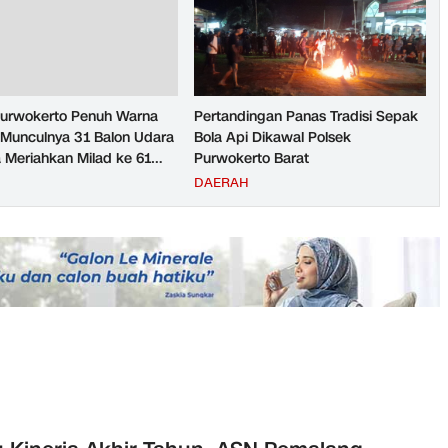
Purwokerto Penuh Warna
Pertandingan Panas Tradisi Sepak
Munculnya 31 Balon Udara
Bola Api Dikawal Polsek
 Meriahkan Milad ke 61
Purwokerto Barat
dot Ribuan Warga
H
DAERAH