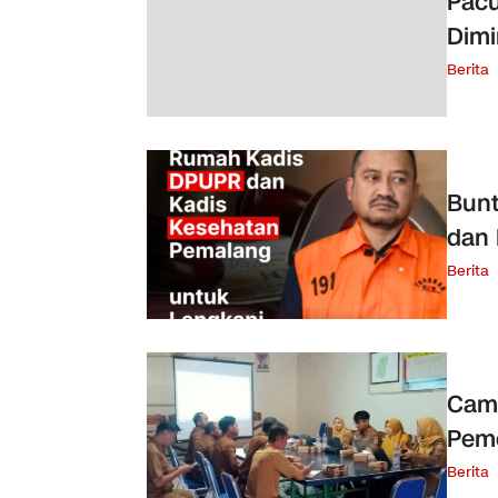
Pacu
Dimi
Berita
Bunt
dan 
Berita
Cama
Peme
Berita