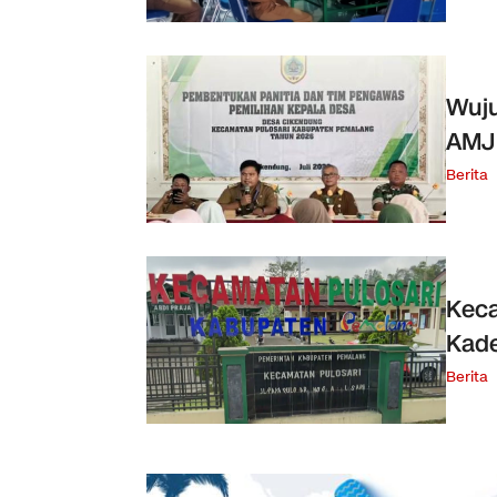
Wuju
AMJ
Berita
Keca
Kade
Berita