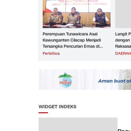
Perempuan Tunawicara Asal
Langit 
Kawunganten Cilacap Menjadi
dengan 
Tersangka Pencurian Emas di
Raksasa
Purbalingga
UMP Se
Peristiwa
DAERA
WIDGET INDEKS