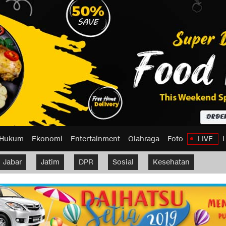
Hukum
Ekonomi
Entertainment
Olahraga
Foto
LIVE
Jabar
Jatim
DPR
Sosial
Kesehatan