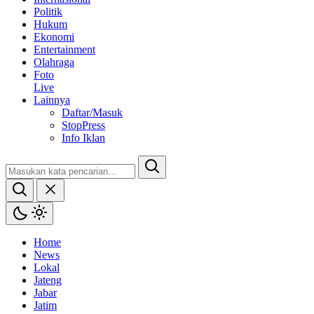
Politik
Hukum
Ekonomi
Entertainment
Olahraga
Foto
Live
Lainnya
Daftar/Masuk
StopPress
Info Iklan
Home
News
Lokal
Jateng
Jabar
Jatim