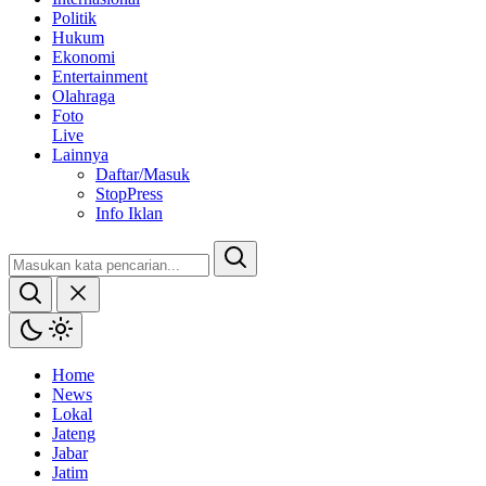
Politik
Hukum
Ekonomi
Entertainment
Olahraga
Foto
Live
Lainnya
Daftar/Masuk
StopPress
Info Iklan
Home
News
Lokal
Jateng
Jabar
Jatim