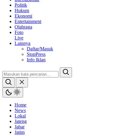
Politik
Hukum
Ekonomi
Entertainment
Olahraga
Foto
Live
Lainnya
Daftar/Masuk
StopPress
Info Iklan
Home
News
Lokal
Jateng
Jabar
Jatim