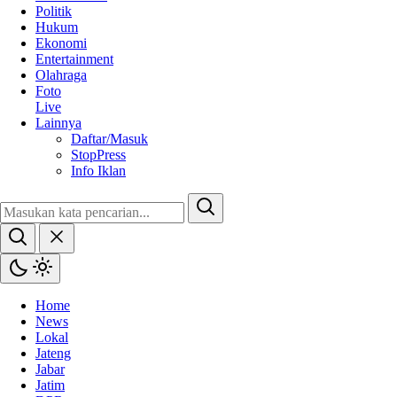
Politik
Hukum
Ekonomi
Entertainment
Olahraga
Foto
Live
Lainnya
Daftar/Masuk
StopPress
Info Iklan
Home
News
Lokal
Jateng
Jabar
Jatim