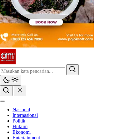
CMI News
Berani, Integritas dan Loyalitas
Nasional
Internasional
Politik
Hukum
Ekonomi
Entertainment