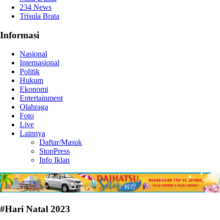
234 News
Trisula Brata
Informasi
Nasional
Internasional
Politik
Hukum
Ekonomi
Entertainment
Olahraga
Foto
Live
Lainnya
Daftar/Masuk
StopPress
Info Iklan
#Hari Natal 2023