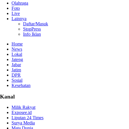
Olahraga
Foto
Live
Lainnya
Daftar/Masuk
StopPress
Info Iklan
Home
News
Lokal
Jateng
Jabar
Jatim
DPR
Sosial
Kesehatan
Kanal
Milik Rakyat
Exposee.id
Liputan 24 Times
Surya Media
Mata Dunia