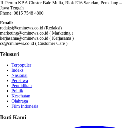
Jl. Perum KBA Cluster Bale Mulia, Blok E16 Saradan, Pemalang –
Jawa Tengah
Phone: 0815 7548 4800
Email:
redaksi@cminews.co.id (Redaksi)
marketing@cminews.co.id ( Marketing )
kerjasama@cminews.co.id ( Kerjasama )
cs@cminews.co.id ( Customer Care )
Telusuri
Terpopuler
Indeks
Nasional
Peristiwa
Pendidikan
Politik
Kesehatan
Olahraga
Film Indonesia
Ikuti Kami