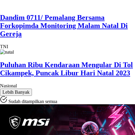
Dandim 0711/ Pemalang Bersama
Forkopimda Monitoring Malam Natal Di
Gereja
TNI
Puluhan Ribu Kendaraan Mengular Di Tol
Cikampek, Puncak Libur Hari Natal 2023
Nasional
Lebih Banyak
Sudah ditampilkan semua