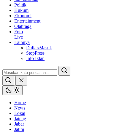
Politik
Hukum
Ekonomi
Entertainment
Olahraga
Foto
Live
Lainnya
Daftar/Masuk
StopPress
Info Iklan
Home
News
Lokal
Jateng
Jabar
Jatim