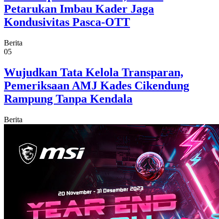
Petarukan Imbau Kader Jaga
Kondusivitas Pasca-OTT
Berita
05
Wujudkan Tata Kelola Transparan,
Pemeriksaan AMJ Kades Cikendung
Rampung Tanpa Kendala
Berita