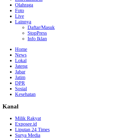
Olahraga
Foto
Live
Lainnya
Daftar/Masuk
StopPress
Info Iklan
Home
News
Lokal
Jateng
Jabar
Jatim
DPR
Sosial
Kesehatan
Kanal
Milik Rakyat
Exposee.id
Liputan 24 Times
Surya Media