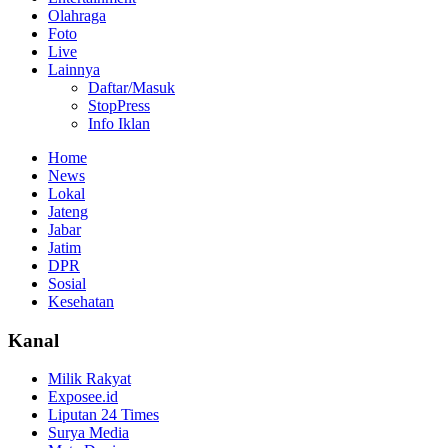
Olahraga
Foto
Live
Lainnya
Daftar/Masuk
StopPress
Info Iklan
Home
News
Lokal
Jateng
Jabar
Jatim
DPR
Sosial
Kesehatan
Kanal
Milik Rakyat
Exposee.id
Liputan 24 Times
Surya Media