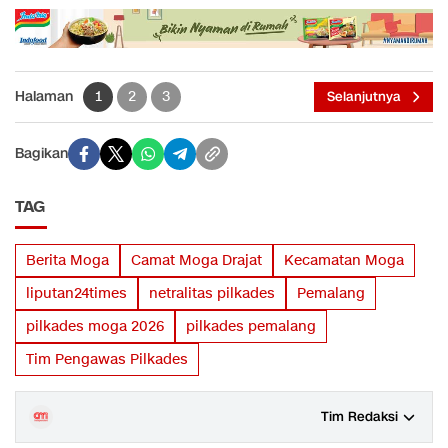
Halaman
1
2
3
Selanjutnya
Bagikan
TAG
Berita Moga
Camat Moga Drajat
Kecamatan Moga
liputan24times
netralitas pilkades
Pemalang
pilkades moga 2026
pilkades pemalang
Tim Pengawas Pilkades
Tim Redaksi