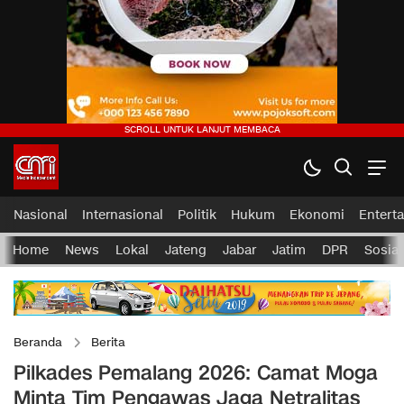
Nasional
Internasional
Politik
Hukum
Ekonomi
Entert
Home
News
Lokal
Jateng
Jabar
Jatim
DPR
Sosial
Beranda
Berita
Pilkades Pemalang 2026: Camat Moga
Minta Tim Pengawas Jaga Netralitas