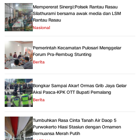
Mempererat Sinergi:Polsek Rantau Rasau
Silathurami bersama awak media dan LSM
Rantau Rasau
Nasional
Pemerintah Kecamatan Pulosari Menggelar
Forum Pra-Rembug Stunting
Berita
Bongkar Sampai Akar! Ormas Grib Jaya Gelar
Aksi Pasca-KPK OTT Bupati Pemalang
Berita
Tumbuhkan Rasa Cinta Tanah Air Daop 5
Purwokerto Hiasi Stasiun dengan Ornamen
Bernuansa Merah Putih