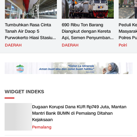
Tumbuhkan Rasa Cinta
690 Ribu Ton Barang
Peduli K
Tanah Air Daop 5
Diangkut dengan Kereta
Masyara
Purwokerto Hiasi Stasiun
Api, Semen Penyumbang
Polres P
dengan Ornamen
Volume Terbesar
Jemput P
DAERAH
DAERAH
Polri
Bernuansa Merah Putih
Angkutan Barang KAI
ke Pusk
Daop 5 Purwokerto pada
Semester 1 Tahun 2026
WIDGET INDEKS
Dugaan Korupsi Dana KUR Rp749 Juta, Mantan
Mantri Bank BUMN di Pemalang Ditahan
Kejaksaan
Pemalang