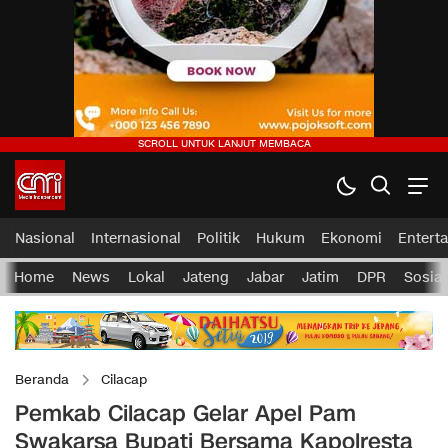
Nasional
Internasional
Politik
Hukum
Ekonomi
Entert
Home
News
Lokal
Jateng
Jabar
Jatim
DPR
Sosial
Beranda
Cilacap
Pemkab Cilacap Gelar Apel Pam
Swakarsa Bupati Bersama Kapolresta