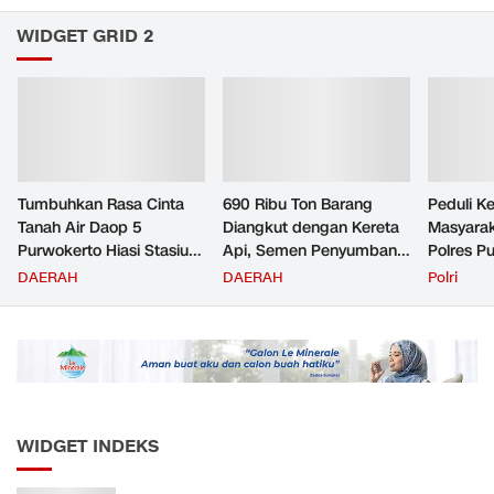
WIDGET GRID 2
Tumbuhkan Rasa Cinta
690 Ribu Ton Barang
Peduli K
Tanah Air Daop 5
Diangkut dengan Kereta
Masyara
Purwokerto Hiasi Stasiun
Api, Semen Penyumbang
Polres P
dengan Ornamen
Volume Terbesar
Jemput P
DAERAH
DAERAH
Polri
Bernuansa Merah Putih
Angkutan Barang KAI
ke Pusk
Daop 5 Purwokerto pada
Semester 1 Tahun 2026
WIDGET INDEKS