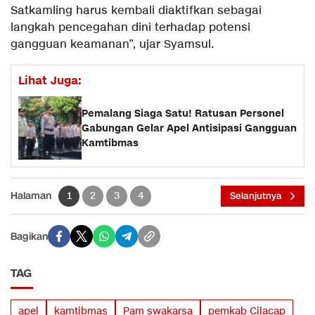
Satkamling harus kembali diaktifkan sebagai
langkah pencegahan dini terhadap potensi
gangguan keamanan”, ujar Syamsul.
Lihat Juga:
Pemalang Siaga Satu! Ratusan Personel
Gabungan Gelar Apel Antisipasi Gangguan
Kamtibmas
Halaman
1
2
3
4
Selanjutnya
Bagikan
TAG
apel
kamtibmas
Pam swakarsa
pemkab Cilacap